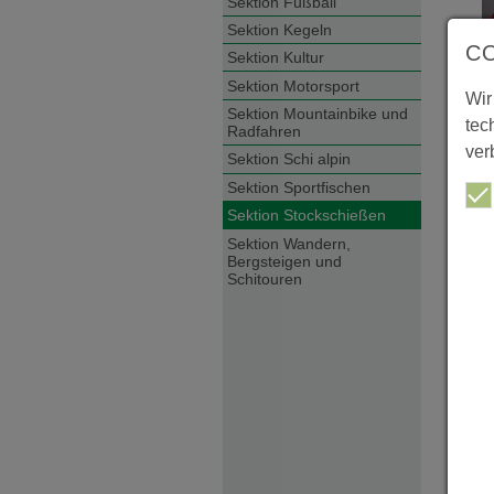
Sektion Fußball
Sektion Kegeln
C
Sektion Kultur
Sektion Motorsport
Wir
Sektion Mountainbike und
tec
Radfahren
ver
Sektion Schi alpin
Sektion Sportfischen
Sektion Stockschießen
Sektion Wandern,
Bergsteigen und
Schitouren