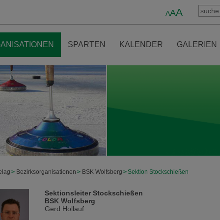
A
A
A
ANISATIONEN
SPARTEN
KALENDER
GALERIEN
elag
>
Bezirksorganisationen
>
BSK Wolfsberg
>
Sektion Stockschießen
Sektionsleiter Stockschießen
BSK Wolfsberg
Gerd Hollauf